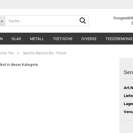
Suche...
Ausgewählt
Beste Q
AN
GLAS
METALL
TEETISCHE
DIVERSE
TEEZEREMONIE
»
cher Tee
Sencha Matcha Bio - Pulver
ikel in dieser Kategorie
Sen
Art.N
Liefe
Lage
Vers