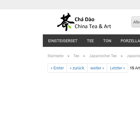
Alle
EINSTEIGERSET
TEE
TON
PORZELL
»
»
»
Startseite
Tee
Japanischer Tee
Japanis
« Erster
« zurück
weiter »
Letzter »
15
Art