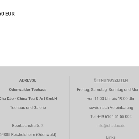
50 EUR
ADRESSE
ÖFFNUNGSZEITEN
Odenwälder Teehaus
Freitag, Samstag, Sonntag und Mo
Chá Dào - China Tea & Art GmbH
von 11:00 Uhr bis 19:00 Uhr
Teehaus und Galerie
sowie nach Vereinbarung
Tel: +49 6164 51 55 002
Beerbachstraße 2
info@chadao.de
64385 Reichelsheim (Odenwald)
Links