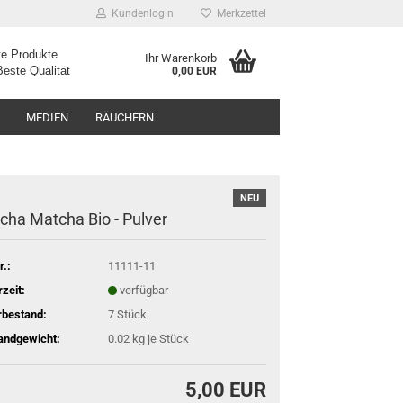
Kundenlogin
Merkzettel
e Produkte
Ihr Warenkorb
ualität
0,00 EUR
MEDIEN
RÄUCHERN
NEU
cha Matcha Bio - Pulver
r.:
11111-11
rzeit:
verfügbar
rbestand:
7
Stück
andgewicht:
0.02
kg je Stück
5,00 EUR