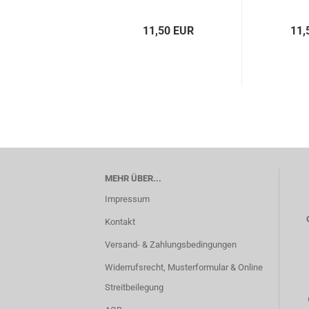
11,50 EUR
11,
MEHR ÜBER...
Impressum
Kontakt
Versand- & Zahlungsbedingungen
Widerrufsrecht, Musterformular & Online
Streitbeilegung