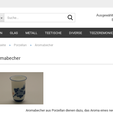
Suche...
Ausgewählt
Beste Q
AN
GLAS
METALL
TEETISCHE
DIVERSE
TEEZEREMONIE
»
»
seite
Porzellan
Aromabecher
omabecher
Aromabecher aus Porzellan dienen dazu, das Aroma eines ne