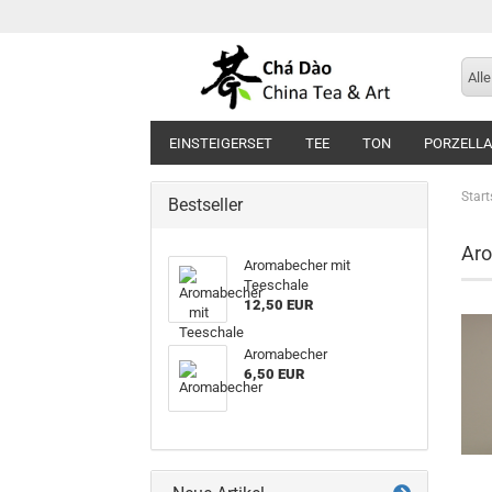
Alle
EINSTEIGERSET
TEE
TON
PORZELL
Start
Bestseller
Ar
Aromabecher mit
Teeschale
12,50 EUR
Aromabecher
6,50 EUR