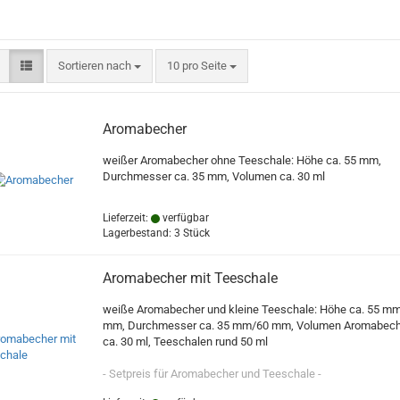
Sortieren nach
pro Seite
Sortieren nach
10 pro Seite
Aromabecher
weißer Aromabecher ohne Teeschale: Höhe ca. 55 mm,
Durchmesser ca. 35 mm, Volumen ca. 30 ml
Lieferzeit:
verfügbar
Lagerbestand: 3 Stück
Aromabecher mit Teeschale
weiße Aromabecher und kleine Teeschale: Höhe ca. 55 m
mm, Durchmesser ca. 35 mm/60 mm, Volumen Aromabech
ca. 30 ml, Teeschalen rund 50 ml
- Setpreis für Aromabecher und Teeschale -