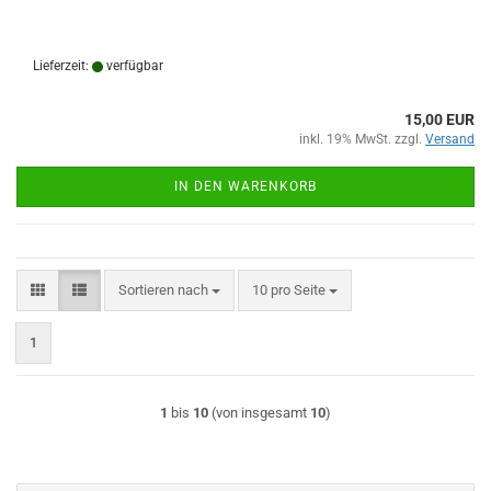
Lieferzeit:
verfügbar
15,00 EUR
inkl. 19% MwSt. zzgl.
Versand
IN DEN WARENKORB
Sortieren nach
pro Seite
Sortieren nach
10 pro Seite
1
1
bis
10
(von insgesamt
10
)