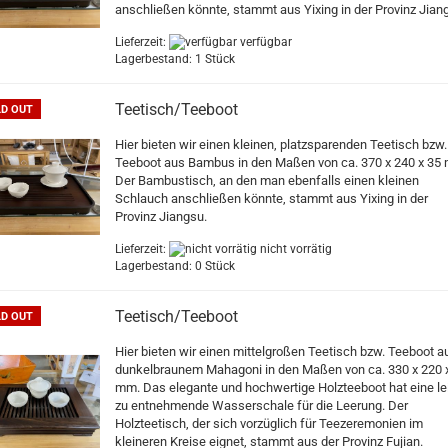
anschließen könnte, stammt aus Yixing in der Provinz Jian
Lieferzeit:
verfügbar
Lagerbestand: 1 Stück
Teetisch/Teeboot
D OUT
Hier bieten wir einen kleinen, platzsparenden Teetisch bzw.
Teeboot aus Bambus in den Maßen von ca. 370 x 240 x 35
Der Bambustisch, an den man ebenfalls einen kleinen
Schlauch anschließen könnte, stammt aus Yixing in der
Provinz Jiangsu.
Lieferzeit:
nicht vorrätig
Lagerbestand: 0 Stück
Teetisch/Teeboot
D OUT
Hier bieten wir einen mittelgroßen Teetisch bzw. Teeboot a
dunkelbraunem Mahagoni in den Maßen von ca. 330 x 220 
mm. Das elegante und hochwertige Holzteeboot hat eine le
zu entnehmende Wasserschale für die Leerung. Der
Holzteetisch, der sich vorzüglich für Teezeremonien im
kleineren Kreise eignet, stammt aus der Provinz Fujian.