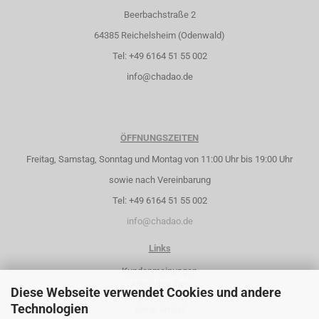
Beerbachstraße 2
64385 Reichelsheim (Odenwald)
Tel: +49 6164 51 55 002
info@chadao.de
ÖFFNUNGSZEITEN
Freitag, Samstag, Sonntag und Montag von 11:00 Uhr bis 19:00 Uhr
sowie nach Vereinbarung
Tel: +49 6164 51 55 002
info@chadao.de
Links
Kundenmeinungen
Alles über Tee
Diese Webseite verwendet Cookies und andere
Sonderangebote
Technologien
Neue Artikel