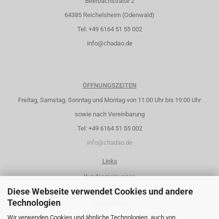
Beerbachstraße 2
64385 Reichelsheim (Odenwald)
Tel: +49 6164 51 55 002
info@chadao.de
ÖFFNUNGSZEITEN
Freitag, Samstag, Sonntag und Montag von 11:00 Uhr bis 19:00 Uhr
sowie nach Vereinbarung
Tel: +49 6164 51 55 002
info@chadao.de
Links
Kundenmeinungen
Alles über Tee
Diese Webseite verwendet Cookies und andere
Sonderangebote
Technologien
Neue Artikel
Wir verwenden Cookies und ähnliche Technologien, auch von