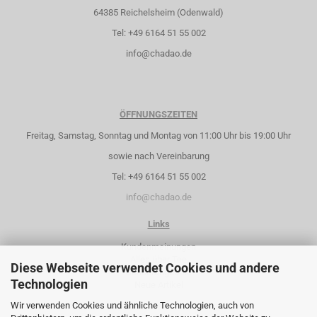
64385 Reichelsheim (Odenwald)
Tel: +49 6164 51 55 002
info@chadao.de
ÖFFNUNGSZEITEN
Freitag, Samstag, Sonntag und Montag von 11:00 Uhr bis 19:00 Uhr
sowie nach Vereinbarung
Tel: +49 6164 51 55 002
info@chadao.de
Links
Kundenmeinungen
Alles über Tee
Diese Webseite verwendet Cookies und andere
Sonderangebote
Technologien
Neue Artikel
Wir verwenden Cookies und ähnliche Technologien, auch von