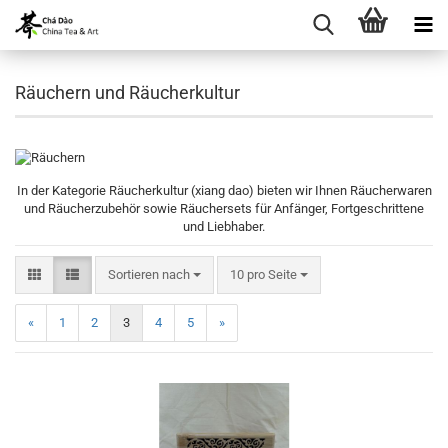
Räuchern und Räucherkultur
In der Kategorie Räucherkultur (xiang dao) bieten wir Ihnen Räucherwaren
und Räucherzubehör sowie Räuchersets für Anfänger, Fortgeschrittene
und Liebhaber.
Sortieren nach
pro Seite
Sortieren nach
10 pro Seite
«
1
2
3
4
5
»