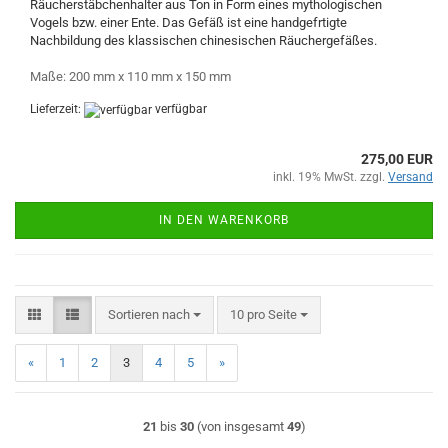
Räucherstäbchenhalter aus Ton in Form eines mythologischen
Vogels bzw. einer Ente. Das Gefäß ist eine handgefrtigte
Nachbildung des klassischen chinesischen Räuchergefäßes.
Maße: 200 mm x 110 mm x 150 mm
Lieferzeit:
verfügbar
275,00 EUR
inkl. 19% MwSt. zzgl.
Versand
IN DEN WARENKORB
Sortieren nach
pro Seite
Sortieren nach
10 pro Seite
«
1
2
3
4
5
»
21
bis
30
(von insgesamt
49
)