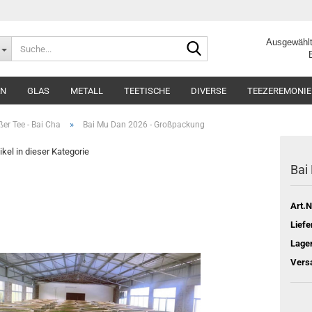
Suche...
Ausgewählt
Beste Q
AN
GLAS
METALL
TEETISCHE
DIVERSE
TEEZEREMONIE
»
er Tee - Bai Cha
Bai Mu Dan 2026 - Großpackung
ikel in dieser Kategorie
Bai
Art.N
Liefe
Lage
Vers