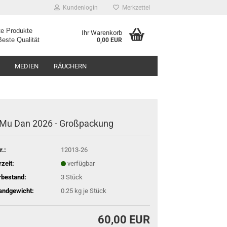
Kundenlogin
Merkzettel
e Produkte
Ihr Warenkorb
ualität
0,00 EUR
MEDIEN
RÄUCHERN
 Mu Dan 2026 - Großpackung
r.:
12013-26
rzeit:
verfügbar
rbestand:
3
Stück
andgewicht:
0.25
kg je Stück
60,00 EUR