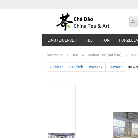
Alle
EINSTEIGERSET
TEE
TON
PORZELL
»
»
»
Startseite
Tee
Weißer Tee (bai cha)
Weiß
« Erster
« zurück
weiter »
Letzter »
33
Art