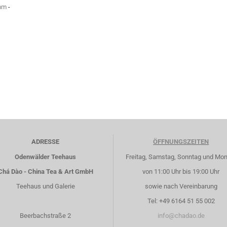
amm
-
ADRESSE
ÖFFNUNGSZEITEN
Odenwälder Teehaus
Freitag, Samstag, Sonntag und Mo
Chá Dào - China Tea & Art GmbH
von 11:00 Uhr bis 19:00 Uhr
Teehaus und Galerie
sowie nach Vereinbarung
Tel: +49 6164 51 55 002
Beerbachstraße 2
info@chadao.de