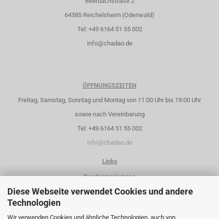
Beerbachstraße 2
64385 Reichelsheim (Odenwald)
Tel: +49 6164 51 55 002
info@chadao.de
ÖFFNUNGSZEITEN
Freitag, Samstag, Sonntag und Montag von 11:00 Uhr bis 19:00 Uhr
sowie nach Vereinbarung
Tel: +49 6164 51 55 002
info@chadao.de
Links
Kundenmeinungen
Alles über Tee
Diese Webseite verwendet Cookies und andere
Sonderangebote
Technologien
Neue Artikel
Wir verwenden Cookies und ähnliche Technologien, auch von