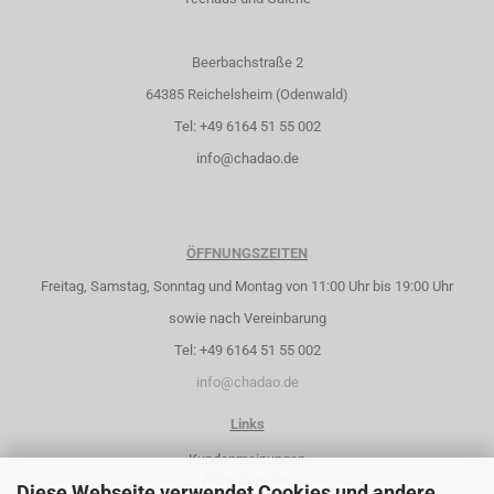
Beerbachstraße 2
64385 Reichelsheim (Odenwald)
Tel: +49 6164 51 55 002
info@chadao.de
ÖFFNUNGSZEITEN
Freitag, Samstag, Sonntag und Montag von 11:00 Uhr bis 19:00 Uhr
sowie nach Vereinbarung
Tel: +49 6164 51 55 002
info@chadao.de
Links
Kundenmeinungen
Alles über Tee
Diese Webseite verwendet Cookies und andere