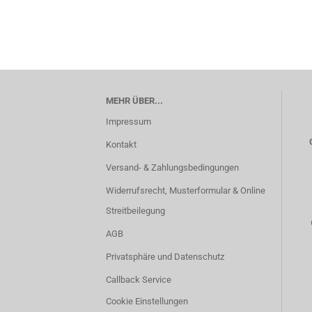
MEHR ÜBER...
Impressum
Kontakt
Versand- & Zahlungsbedingungen
Widerrufsrecht, Musterformular & Online
Streitbeilegung
AGB
Privatsphäre und Datenschutz
Callback Service
Cookie Einstellungen