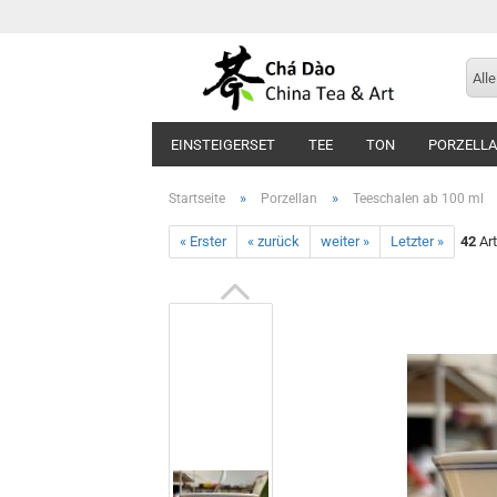
Alle
EINSTEIGERSET
TEE
TON
PORZELL
»
»
Startseite
Porzellan
Teeschalen ab 100 ml
« Erster
« zurück
weiter »
Letzter »
42
Art