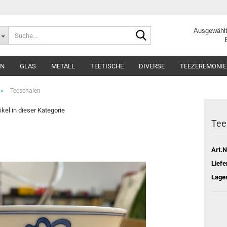
Suche...
Ausgewählt
Beste Q
AN
GLAS
METALL
TEETISCHE
DIVERSE
TEEZEREMONIE
»
Teeschalen
ikel in dieser Kategorie
Tee
Art.N
Liefe
Lage