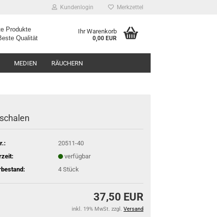
Kundenlogin
Merkzettel
e Produkte
Ihr Warenkorb
ualität
0,00 EUR
MEDIEN
RÄUCHERN
schalen
r.:
20511-40
rzeit:
verfügbar
rbestand:
4
Stück
37,50 EUR
inkl. 19% MwSt. zzgl.
Versand