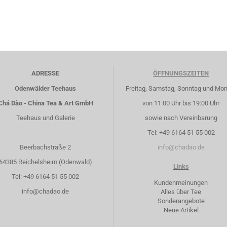
ADRESSE
ÖFFNUNGSZEITEN
Odenwälder Teehaus
Freitag, Samstag, Sonntag und Mo
Chá Dào - China Tea & Art GmbH
von 11:00 Uhr bis 19:00 Uhr
Teehaus und Galerie
sowie nach Vereinbarung
Tel: +49 6164 51 55 002
Beerbachstraße 2
info@chadao.de
64385 Reichelsheim (Odenwald)
Links
Tel: +49 6164 51 55 002
Kundenmeinungen
info@chadao.de
Alles über Tee
Sonderangebote
Neue Artikel