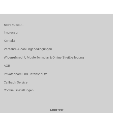
MEHR ÜBER...
Impressum
Kontakt
Versand- & Zahlungsbedingungen
Widerrufsrecht, Musterformular & Online Streitbeilegung
AGB
Privatsphäre und Datenschutz
Callback Service
Cookie Einstellungen
ADRESSE