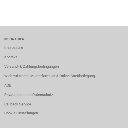
MEHR ÜBER...
Impressum
Kontakt
Versand- & Zahlungsbedingungen
Widerrufsrecht, Musterformular & Online Streitbeilegung
AGB
Privatsphäre und Datenschutz
Callback Service
Cookie Einstellungen