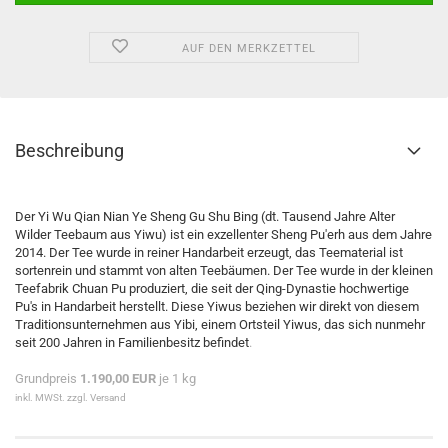
AUF DEN MERKZETTEL
Beschreibung
Der Yi Wu Qian Nian Ye Sheng Gu Shu Bing (dt. Tausend Jahre Alter
Wilder Teebaum aus Yiwu) ist ein exzellenter Sheng Pu'erh aus dem Jahre
2014. Der Tee wurde in reiner Handarbeit erzeugt, das Teematerial ist
sortenrein und stammt von alten Teebäumen. Der Tee wurde in der kleinen
Teefabrik Chuan Pu produziert, die seit der Qing-Dynastie hochwertige
Pu's in Handarbeit herstellt. Diese Yiwus beziehen wir direkt von diesem
Traditionsunternehmen aus Yibi, einem Ortsteil Yiwus, das sich nunmehr
seit 200 Jahren in Familienbesitz befindet
.
Grundpreis
1.190,00 EUR
je 1 kg
inkl. MWSt. zzgl. Versand