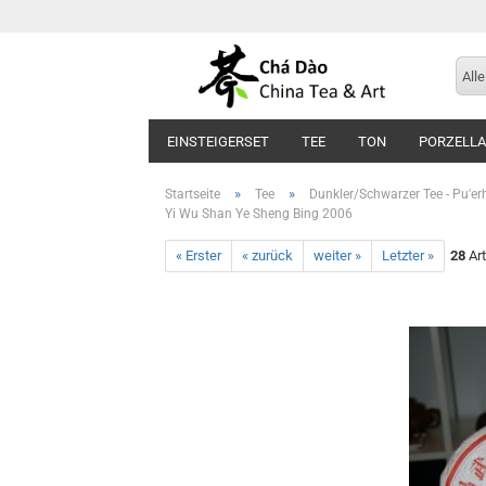
Alle
EINSTEIGERSET
TEE
TON
PORZELL
»
»
Startseite
Tee
Dunkler/Schwarzer Tee - Pu'erh
Yi Wu Shan Ye Sheng Bing 2006
« Erster
« zurück
weiter »
Letzter »
28
Art