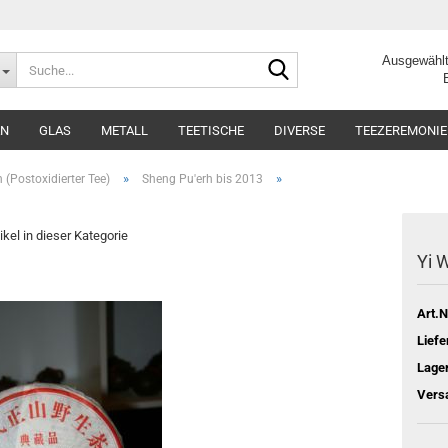
Suche...
Ausgewählt
Beste Q
AN
GLAS
METALL
TEETISCHE
DIVERSE
TEEZEREMONIE
»
»
 (Postoxidierter Tee)
Sheng Pu'erh bis 2013
ikel in dieser Kategorie
Yi 
Art.N
Liefe
Lage
Vers