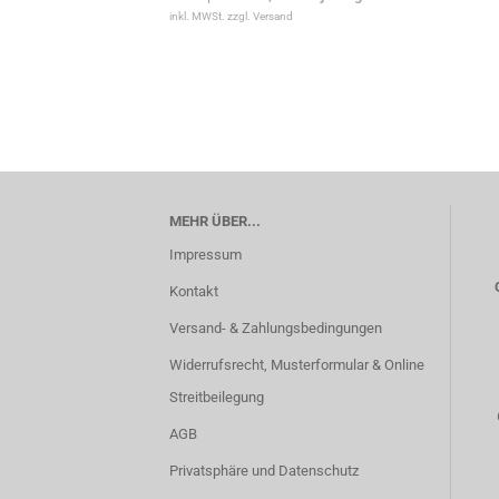
inkl. MWSt. zzgl. Versand
MEHR ÜBER...
Impressum
Kontakt
Versand- & Zahlungsbedingungen
Widerrufsrecht, Musterformular & Online
Streitbeilegung
AGB
Privatsphäre und Datenschutz