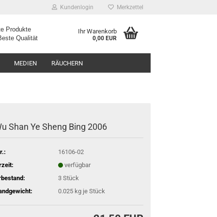
Kundenlogin
Merkzettel
e Produkte
Ihr Warenkorb
ualität
0,00 EUR
MEDIEN
RÄUCHERN
Wu Shan Ye Sheng Bing 2006
r.:
16106-02
rzeit:
verfügbar
rbestand:
3
Stück
andgewicht:
0.025
kg je Stück