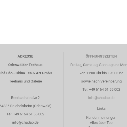
ADRESSE
ÖFFNUNGSZEITEN
Odenwälder Teehaus
Freitag, Samstag, Sonntag und Mo
Chá Dào - China Tea & Art GmbH
von 11:00 Uhr bis 19:00 Uhr
Teehaus und Galerie
sowie nach Vereinbarung
Tel: +49 6164 51 55 002
Beerbachstraße 2
info@chadao.de
64385 Reichelsheim (Odenwald)
Links
Tel: +49 6164 51 55 002
Kundenmeinungen
info@chadao.de
Alles über Tee