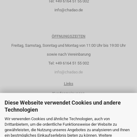
Tel: +49 6164 51 55 002
info@chadao.de
ÖFFNUNGSZEITEN
Freitag, Samstag, Sonntag und Montag von 11:00 Uhr bis 19:00 Uhr
sowie nach Vereinbarung
Tel: +49 6164 51 55 002
info@chadao.de
Links
Kundenmeinungen
Alles über Tee
Diese Webseite verwendet Cookies und andere
Sonderangebote
Technologien
Neue Artikel
Wir verwenden Cookies und ähnliche Technologien, auch von
Drittanbietern, um die ordentliche Funktionsweise der Website zu
gewährleisten, die Nutzung unseres Angebotes zu analysieren und Ihnen
WIDERRUFSRECHT
ein bestmögliches Einkaufserlebnis bieten zu können. Weitere