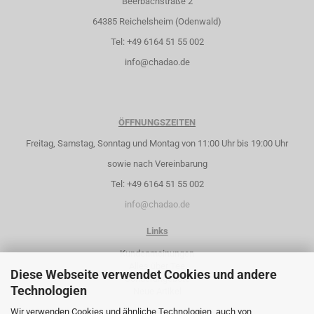
Beerbachstraße 2
64385 Reichelsheim (Odenwald)
Tel: +49 6164 51 55 002
info@chadao.de
ÖFFNUNGSZEITEN
Freitag, Samstag, Sonntag und Montag von 11:00 Uhr bis 19:00 Uhr
sowie nach Vereinbarung
Tel: +49 6164 51 55 002
info@chadao.de
Links
Kundenmeinungen
Alles über Tee
Diese Webseite verwendet Cookies und andere
Sonderangebote
Technologien
Neue Artikel
Wir verwenden Cookies und ähnliche Technologien, auch von